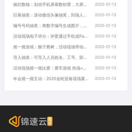
疯狂数钱：划动手机屏幕数钞票，大屏幕互动实时显示排名
2025-01-13
巨幕抽奖：滚动微信头像抽奖，到场人员提前扫码签到，头像进入奖池
2025-01-13
编号号码抽奖：将数字编号生成图片，导入抽奖系统来抽奖，增添更好效果
2025-01-13
活动现场电子评分：评委通过手机或Pad在大屏幕上实时为选手打分评分
2025-01-13
摇一摇游戏：猴子爬树，活动现场带动气氛相当棒
2025-01-13
导入抽奖：可导入人员姓名、工号、部门等信息来抽取
2025-01-13
活动现场摇一摇比赛：赛车游戏 热场+带动气氛
2025-01-13
年会摇一摇互动：2025金蛇迎春现场案例
2025-01-13