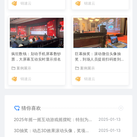
锦速云
锦速云
疯狂数钱：划动手机屏幕数钞
巨幕抽奖：滚动微信头像抽
票，大屏幕互动实时显示排名
奖，到场人员提前扫码签到，
头像进入奖池
案例展示
案例展示
锦速云
锦速云
猜你喜欢
2025年摇一摇互动游戏摇摆蛇：特别为蛇年设计准备的年会互动小游戏
2025-01-13
3D抽奖：动态3D效果滚动头像，奖项和数量后台设置，支持多种模式
2025-01-13