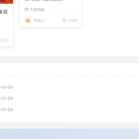
大屏抽奖
像随
锦速云
1,668
1,249
-01-09
-01-09
-01-09