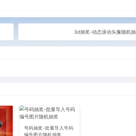
3d抽奖-动态滚动头像随机
号码抽奖-批量导入号码
编号图片随机抽奖