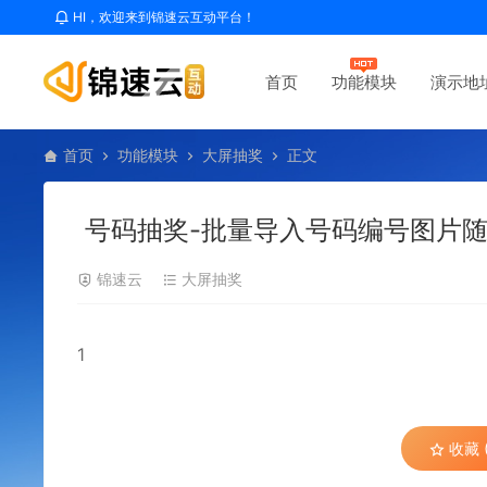
HI，欢迎来到锦速云互动平台！
首页
功能模块
演示地
首页
功能模块
大屏抽奖
正文
号码抽奖-批量导入号码编号图片
锦速云
大屏抽奖
1
收藏 (