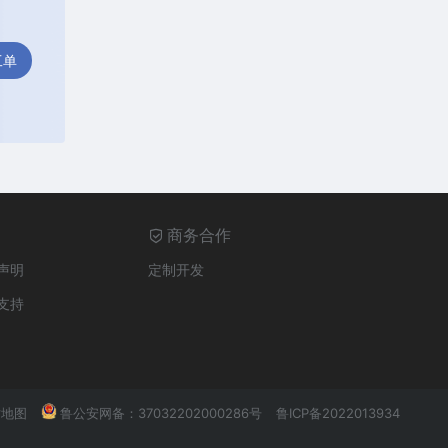
工单
商务合作
声明
定制开发
支持
地图
鲁公安网备：37032202000286号
鲁ICP备2022013934