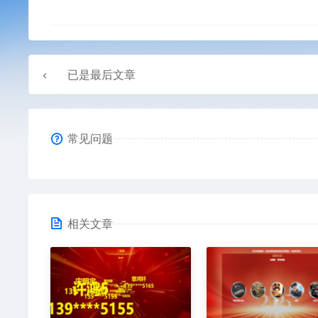
已是最后文章
常见问题
相关文章