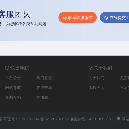
客服团队
联系客服微信
在线提交
务，为您解决各类互动问题
快捷导航
关于我们
平台公告
热门标签
关于我们
免责
网站导航
在线投稿
版权声明
售后
资源存档
客服验证
经营许可证号:B1-20236214 鲁B2-20230050 客服热线：400-086-0533
网站