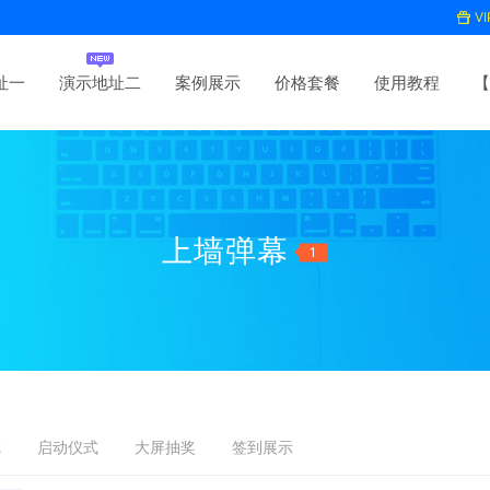
V
址一
演示地址二
案例展示
价格套餐
使用教程
【
上墙弹幕
1
戏
启动仪式
大屏抽奖
签到展示