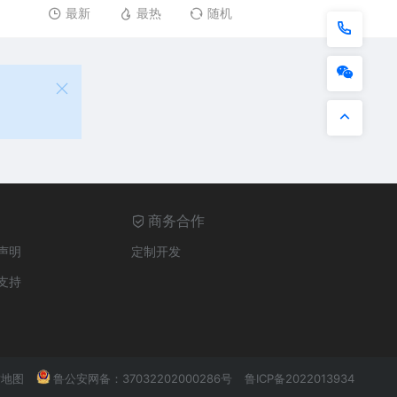
最新
最热
随机
商务合作
声明
定制开发
支持
地图
鲁公安网备：37032202000286号
鲁ICP备2022013934